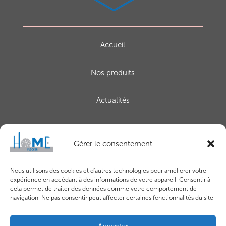
Accueil
Nos produits
Actualités
Demande de devis
Gérer le consentement
Contact
Nous utilisons des cookies et d'autres technologies pour améliorer votre
expérience en accédant à des informations de votre appareil. Consentir à
cela permet de traiter des données comme votre comportement de
navigation. Ne pas consentir peut affecter certaines fonctionnalités du site.
Mentions légales
–
Déclaration relative aux